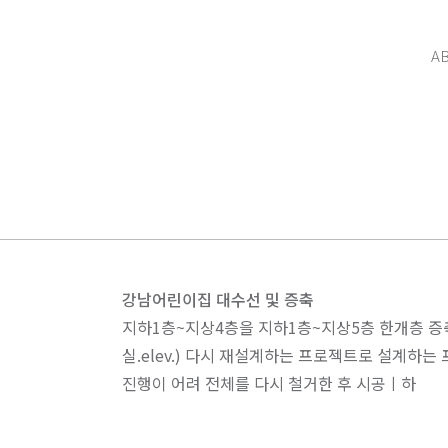
A
강남어린이집 대수선 및 증축
지하1층~지상4층을 지하1층~지상5층 한개층 증축
실.elev.) 다시 재설계하는 프로젝트로 설계하
진행이 어려 전체를 다시 철거한 후 시공ㅣ하